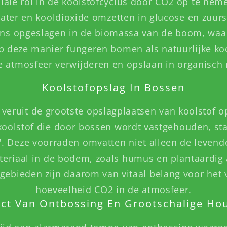
ale rol in de koolstofcyclus door CO2 op te neme
 water en kooldioxide omzetten in glucose en zuu
ens opgeslagen in de biomassa van de boom, waa
p deze manier fungeren bomen als natuurlijke koo
e atmosfeer verwijderen en opslaan in organisch 
Koolstofopslag In Bossen
veruit de grootste opslagplaatsen van koolstof op
koolstof die door bossen wordt vastgehouden, sta
". Deze voorraden omvatten niet alleen de leven
eriaal in de bodem, zoals humus en plantaardig 
sgebieden zijn daarom van vitaal belang voor het
hoeveelheid CO2 in de atmosfeer.
ct Van Ontbossing En Grootschalige Ho