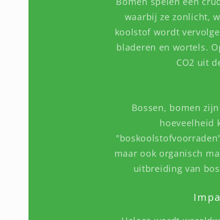
Bomen spelen een cruci
waarbij ze zonlicht,
koolstof wordt vervolg
bladeren en wortels. O
CO2 uit d
Bossen, bomen zijn 
hoeveelheid 
"boskoolstofvoorraden
maar ook organisch mat
uitbreiding van bo
Impa