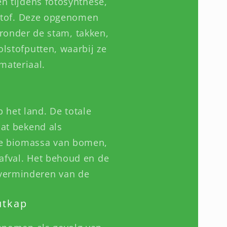
n tijdens fotosynthese,
rstof. Deze opgenomen
ronder de stam, takken,
lstofputten, waarbij ze
materiaal.
 het land. De totale
at bekend als
de biomassa van bomen,
afval. Het behoud en de
 verminderen van de
utkap