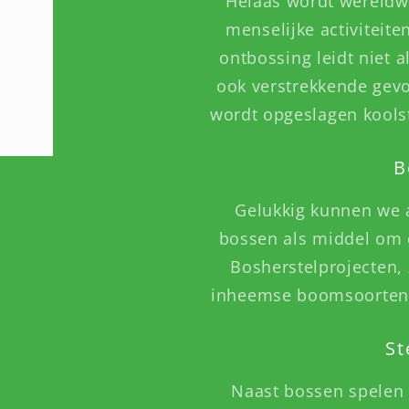
Helaas wordt wereldw
menselijke activiteit
ontbossing leidt niet a
ook verstrekkende gev
wordt opgeslagen koolst
B
Gelukkig kunnen we a
bossen als middel om 
Bosherstelprojecten,
inheemse boomsoorten, 
St
Naast bossen spelen 