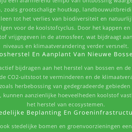
ijd een alarmerend tempo van ontbossing waarg
en, zoals grootschalige houtkap, landbouwuitbrei
lleen tot het verlies van biodiversiteit en natuurli
olgen voor de koolstofcyclus. Door het kappen e
of vrijgegeven in de atmosfeer, wat bijdraagt aan
niveaus en klimaatverandering verder versnelt.
osherstel En Aanplant Van Nieuwe Boss
ctief bijdragen aan het herstel van bossen en d
de CO2-uitstoot te verminderen en de klimaatvera
 zoals herbebossing van gedegradeerde gebieden 
kunnen aanzienlijke hoeveelheden koolstof vast
het herstel van ecosystemen.
edelijke Beplanting En Groeninfrastruct
ook stedelijke bomen en groenvoorzieningen een b