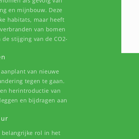
enomen als gevolg van
ding en mijnbouw. Deze
jke habitats, maar heeft
n verbranden van bomen
 de stijging van de CO2-
en
e aanplant van nieuwe
ndering tegen te gaan.
en herintroductie van
leggen en bijdragen aan
uur
elangrijke rol in het