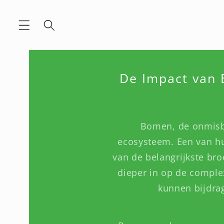
Meteen
naar de
content
De Impact van
Bomen, de onmisbar
ecosysteem. Een van hu
van de belangrijkste bro
dieper in op de compl
kunnen bijdra